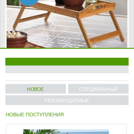
МАТРАСЫ ДЛЯ ШЕЗЛОНГОВ
САДОВАЯ МЕБЕЛЬ
СТОЛИКИ В ПОСТЕЛЬ
ПЛЯЖНАЯ КРОВАТЬ
ГАМАКИ И КАРКАСЫ
ОБЕДЕННЫЕ КУХОННЫЕ СТОЛЫ
СТУПЕНЬКИ ДЛЯ ЛЕСТНИЦЫ
НОВОЕ
СПЕЦИАЛЬНЫЙ
ПУФЫ
РЕКОМЕНДУЕМЫЕ
ИНФОРМАЦИЯ
НОВЫЕ ПОСТУПЛЕНИЯ
О НАС
ОПЛАТА И ДОСТАВКА