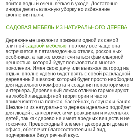
поится воды и очень легкая в уходе. Достаточно
иногда делать влажную уборку во избежание
скопления пыли.
САДОВАЯ МЕБЕЛЬ ИЗ НАТУРАЛЬНОГО ДЕРЕВА
Деревянные шезлонги признали одной из самой
элитной
садовой мебелью
, поэтому все чаще она
встречается в пятизвездочных отелях, роскошных
особняках, а так же может считаться фамильярной
ценностью, которой будут пользоваться многие
поколения. Имея свою дачу или выезжая за город на
отдых, вполне удобно будет взять с собой раскладной
деревянный шезлонг, который будет просто необходим
для идеального комфорта и создания неповторимого
интерьера. Деревянный лежак отлично гармонируют
на любой ландшафтной территории и часто
применяются на пляжах, бассейнах, в саунах и банях.
Шезлонги из натурального дерева идеально подойдет
для людей с аллергическими реакциями и маленьких
детей, так как дерево не имеет вредных веществ и не
токсично. Превосходный элемент декора для дома и
офиса, обеспечит благосостоятельный вид,
подчеркивая безупречный вкус.