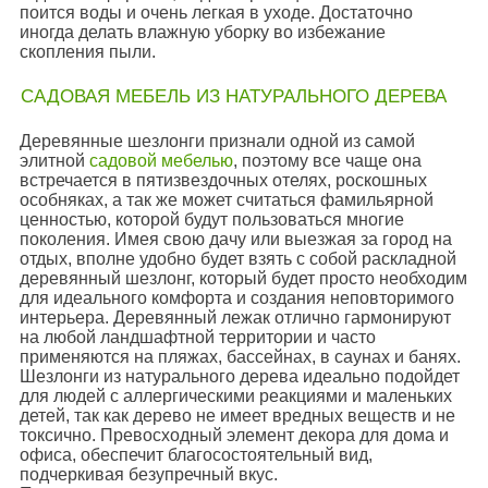
поится воды и очень легкая в уходе. Достаточно
иногда делать влажную уборку во избежание
скопления пыли.
САДОВАЯ МЕБЕЛЬ ИЗ НАТУРАЛЬНОГО ДЕРЕВА
Деревянные шезлонги признали одной из самой
элитной
садовой мебелью
, поэтому все чаще она
встречается в пятизвездочных отелях, роскошных
особняках, а так же может считаться фамильярной
ценностью, которой будут пользоваться многие
поколения. Имея свою дачу или выезжая за город на
отдых, вполне удобно будет взять с собой раскладной
деревянный шезлонг, который будет просто необходим
для идеального комфорта и создания неповторимого
интерьера. Деревянный лежак отлично гармонируют
на любой ландшафтной территории и часто
применяются на пляжах, бассейнах, в саунах и банях.
Шезлонги из натурального дерева идеально подойдет
для людей с аллергическими реакциями и маленьких
детей, так как дерево не имеет вредных веществ и не
токсично. Превосходный элемент декора для дома и
офиса, обеспечит благосостоятельный вид,
подчеркивая безупречный вкус.