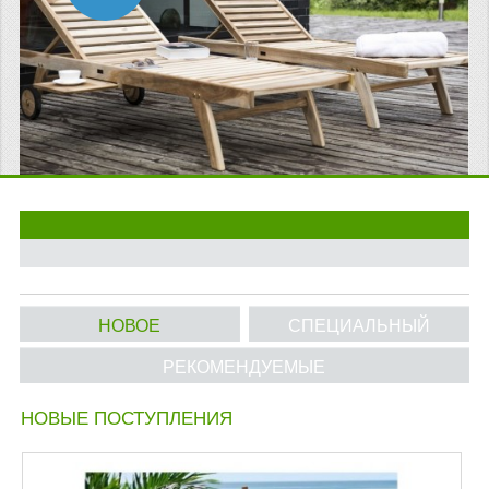
МАТРАСЫ ДЛЯ ШЕЗЛОНГОВ
САДОВАЯ МЕБЕЛЬ
СТОЛИКИ В ПОСТЕЛЬ
ПЛЯЖНАЯ КРОВАТЬ
ГАМАКИ И КАРКАСЫ
ОБЕДЕННЫЕ КУХОННЫЕ СТОЛЫ
СТУПЕНЬКИ ДЛЯ ЛЕСТНИЦЫ
НОВОЕ
СПЕЦИАЛЬНЫЙ
ПУФЫ
РЕКОМЕНДУЕМЫЕ
ИНФОРМАЦИЯ
НОВЫЕ ПОСТУПЛЕНИЯ
О НАС
ОПЛАТА И ДОСТАВКА