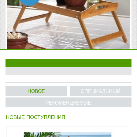
МАТРАСЫ ДЛЯ ШЕЗЛОНГОВ
САДОВАЯ МЕБЕЛЬ
СТОЛИКИ В ПОСТЕЛЬ
ПЛЯЖНАЯ КРОВАТЬ
ГАМАКИ И КАРКАСЫ
ОБЕДЕННЫЕ КУХОННЫЕ СТОЛЫ
СТУПЕНЬКИ ДЛЯ ЛЕСТНИЦЫ
НОВОЕ
СПЕЦИАЛЬНЫЙ
ПУФЫ
РЕКОМЕНДУЕМЫЕ
ИНФОРМАЦИЯ
НОВЫЕ ПОСТУПЛЕНИЯ
О НАС
ОПЛАТА И ДОСТАВКА