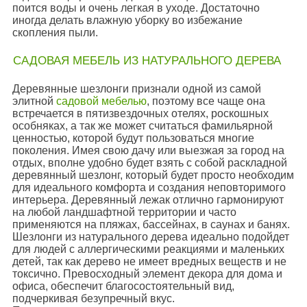
поится воды и очень легкая в уходе. Достаточно
иногда делать влажную уборку во избежание
скопления пыли.
САДОВАЯ МЕБЕЛЬ ИЗ НАТУРАЛЬНОГО ДЕРЕВА
Деревянные шезлонги признали одной из самой
элитной
садовой мебелью
, поэтому все чаще она
встречается в пятизвездочных отелях, роскошных
особняках, а так же может считаться фамильярной
ценностью, которой будут пользоваться многие
поколения. Имея свою дачу или выезжая за город на
отдых, вполне удобно будет взять с собой раскладной
деревянный шезлонг, который будет просто необходим
для идеального комфорта и создания неповторимого
интерьера. Деревянный лежак отлично гармонируют
на любой ландшафтной территории и часто
применяются на пляжах, бассейнах, в саунах и банях.
Шезлонги из натурального дерева идеально подойдет
для людей с аллергическими реакциями и маленьких
детей, так как дерево не имеет вредных веществ и не
токсично. Превосходный элемент декора для дома и
офиса, обеспечит благосостоятельный вид,
подчеркивая безупречный вкус.